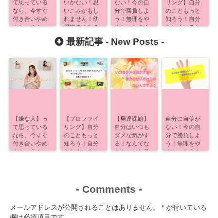
て思っている
いかない！思
ない！今の自
リング】自分
なら、今すぐ
いこみかもし
分で勝負しよ
のこともっと
付き合いやめ
れません！幼
う！無理をや
知ろう！自分
ましょう！
児期の頃との
めちゃおう！
らしくいるた
つながり【発
めに！
最新記事 -
New Posts
-
達課題】
【嫌な人】っ
【プロファイ
【発達課題】
自分に自信が
て思っている
リング】自分
自分はいつも
ない！今の自
なら、今すぐ
のこともっと
ダメな気がす
分で勝負しよ
付き合いやめ
知ろう！自分
る！なんでな
う！無理をや
ましょう！
らしくいるた
のか、少し見
めちゃおう！
めに！
えるよ！
-
Comments
-
メールアドレスが公開されることはありません。
*
が付いている
欄は必須項目です