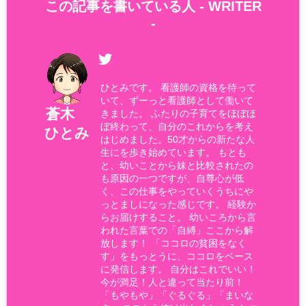
この記事を書いている人 -
WRITER
-
ひとみです。 看護師の資格を待って
いて、ずーっと看護師として働いて
蒼木
きました。 ふたりの子育てをほぼほ
ぼ終わって、自分のこれからを考え
ひとみ
はじめました。50才からの新たな人
生にを歩き始めています。 もとも
と、幼いことから妹と比較されたの
も原因の一つですが、自尊心が低
く、この仕事をやっていくうちにや
っとましになった感じです。 経験か
らお届けすること。 幼いころから言
われた言葉での「自縛」ここから解
放します！ 「ココロの貧困をなく
す」をもっとうに、ココロをベース
に発信します。 自分はこれでいい！
今が満足！人と違って当たり前！
「もやもや」「ぐるぐる」「まいな