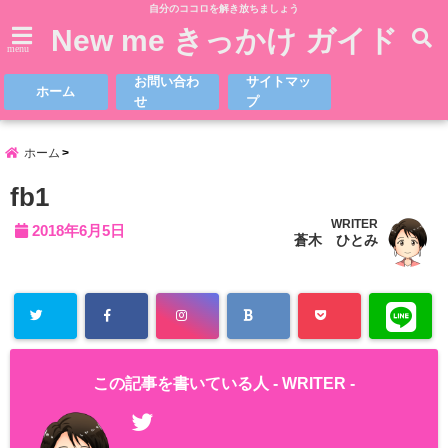
自分のココロを解き放ちましょう
New me きっかけ ガイド
menu
お問い合わ
サイトマッ
ホーム
せ
プ
ホーム
fb1
WRITER
2018年6月5日
蒼木 ひとみ
この記事を書いている人 -
WRITER
-