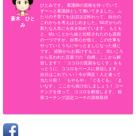
ひとみです。 看護師の資格を待っていて、
ずーっと看護師として働いてきました。 ふ
たりの子育てをほぼほぼ終わって、自分の
蒼木 ひと
これからを考えはじめました。50才からの
み
新たな人生にを歩き始めています。 もとも
と、幼いことから妹と比較されたのも原因
の一つですが、自尊心が低く、この仕事を
やっていくうちにやっとましになった感じ
です。 経験からお届けすること。 幼いころ
から言われた言葉での「自縛」ここから解
放します！ 「ココロの貧困をなくす」をも
っとうに、ココロをベースに発信します。
自分はこれでいい！今が満足！人と違って
当たり前！ 「もやもや」「ぐるぐる」「ま
いなす」 ここから抜け出しましょう！ コー
チングを使って、ココロを解放します。 銀
座コーチング認定コーチの資格取得