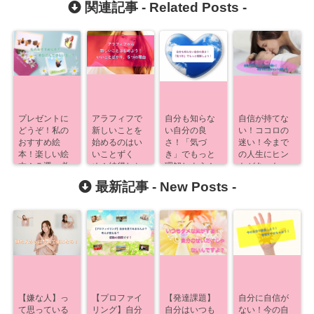
関連記事 -
Related Posts
-
プレゼントに
アラフィフで
自分も知らな
自信が持てな
どうぞ！私の
新しいことを
い自分の良
い！ココロの
おすすめ絵
始めるのはい
さ！「気づ
迷い！今まで
本！楽しい絵
いことずく
き」でもっと
の人生にヒン
本！５選、必
め！納得しち
理解しよう！
トがあった
見です！
ゃう５つの理
【発達課題】
最新記事 -
New Posts
-
由！
【嫌な人】っ
【プロファイ
【発達課題】
自分に自信が
て思っている
リング】自分
自分はいつも
ない！今の自