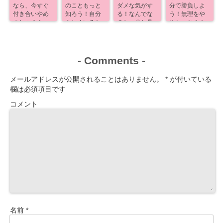
なら、今すぐ
のこともっと
ダメな気がす
分で勝負しよ
付き合いやめ
知ろう！自分
る！なんでな
う！無理をや
ましょう！
らしくいるた
のか、少し見
めちゃおう！
めに！
えるよ！
-
Comments
-
メールアドレスが公開されることはありません。
*
が付いている
欄は必須項目です
コメント
名前
*