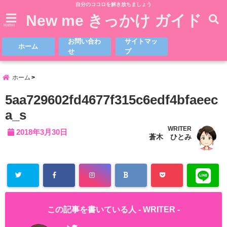
自分のココロを解き放ちましょう
New me きっかけ ガイド
menu
お問い合わ
サイトマッ
ホーム
せ
プ
ホーム
5aa729602fd4677f315c6edf4bfaeec
a_s
WRITER
2018年3月30日
蒼木 ひとみ
この記事を書いている人 -
WRITER
-