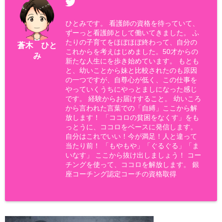
ひとみです。 看護師の資格を待っていて、
ずーっと看護師として働いてきました。 ふ
たりの子育てをほぼほぼ終わって、自分の
蒼木 ひと
これからを考えはじめました。50才からの
み
新たな人生にを歩き始めています。 もとも
と、幼いことから妹と比較されたのも原因
の一つですが、自尊心が低く、この仕事を
やっていくうちにやっとましになった感じ
です。 経験からお届けすること。 幼いころ
から言われた言葉での「自縛」ここから解
放します！ 「ココロの貧困をなくす」をも
っとうに、ココロをベースに発信します。
自分はこれでいい！今が満足！人と違って
当たり前！ 「もやもや」「ぐるぐる」「ま
いなす」 ここから抜け出しましょう！ コー
チングを使って、ココロを解放します。 銀
座コーチング認定コーチの資格取得