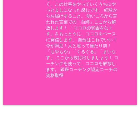
く、この仕事をやっていくうちにや
っとましになった感じです。 経験か
らお届けすること。 幼いころから言
われた言葉での「自縛」ここから解
放します！ 「ココロの貧困をなく
す」をもっとうに、ココロをベース
に発信します。 自分はこれでいい！
今が満足！人と違って当たり前！
「もやもや」「ぐるぐる」「まいな
す」 ここから抜け出しましょう！ コ
ーチングを使って、ココロを解放し
ます。 銀座コーチング認定コーチの
資格取得