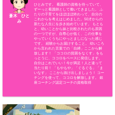
ひとみです。 看護師の資格を待っていて、
ずーっと看護師として働いてきました。 ふ
たりの子育てをほぼほぼ終わって、自分の
蒼木 ひと
これからを考えはじめました。50才からの
み
新たな人生にを歩き始めています。 もとも
と、幼いことから妹と比較されたのも原因
の一つですが、自尊心が低く、この仕事を
やっていくうちにやっとましになった感じ
です。 経験からお届けすること。 幼いころ
から言われた言葉での「自縛」ここから解
放します！ 「ココロの貧困をなくす」をも
っとうに、ココロをベースに発信します。
自分はこれでいい！今が満足！人と違って
当たり前！ 「もやもや」「ぐるぐる」「ま
いなす」 ここから抜け出しましょう！ コー
チングを使って、ココロを解放します。 銀
座コーチング認定コーチの資格取得