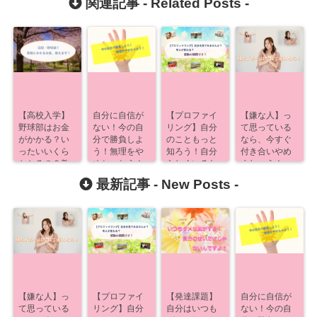
関連記事 -
Related Posts
-
【高校入学】
自分に自信が
【プロファイ
【嫌な人】っ
野球部はお金
ない！今の自
リング】自分
て思っている
がかかる？い
分で勝負しよ
のこともっと
なら、今すぐ
ったいいくら
う！無理をや
知ろう！自分
付き合いやめ
かかるの？教
めちゃおう！
らしくいるた
ましょう！
えます！
めに！
最新記事 -
New Posts
-
【嫌な人】っ
【プロファイ
【発達課題】
自分に自信が
て思っている
リング】自分
自分はいつも
ない！今の自