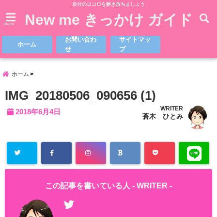
自分のココロを解き放ちましょう
New me きっかけ ガイド
menu
お問い合わ
サイトマッ
ホーム
せ
プ
ホーム
IMG_20180506_090656 (1)
WRITER
2018年6月4日
蒼木 ひとみ
この記事を書いている人 -
WRITER
-