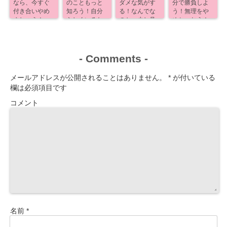
なら、今すぐ
のこともっと
ダメな気がす
分で勝負しよ
付き合いやめ
知ろう！自分
る！なんでな
う！無理をや
ましょう！
らしくいるた
のか、少し見
めちゃおう！
めに！
えるよ！
-
Comments
-
メールアドレスが公開されることはありません。
*
が付いている
欄は必須項目です
コメント
名前
*