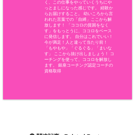
く、この仕事をやっていくうちにや
っとましになった感じです。 経験か
らお届けすること。 幼いころから言
われた言葉での「自縛」ここから解
放します！ 「ココロの貧困をなく
す」をもっとうに、ココロをベース
に発信します。 自分はこれでいい！
今が満足！人と違って当たり前！
「もやもや」「ぐるぐる」「まいな
す」 ここから抜け出しましょう！ コ
ーチングを使って、ココロを解放し
ます。 銀座コーチング認定コーチの
資格取得