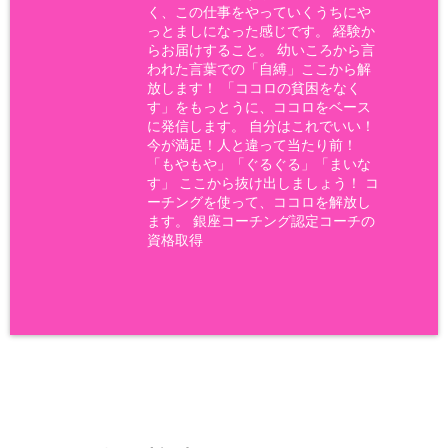
く、この仕事をやっていくうちにや
っとましになった感じです。 経験か
らお届けすること。 幼いころから言
われた言葉での「自縛」ここから解
放します！ 「ココロの貧困をなく
す」をもっとうに、ココロをベース
に発信します。 自分はこれでいい！
今が満足！人と違って当たり前！
「もやもや」「ぐるぐる」「まいな
す」 ここから抜け出しましょう！ コ
ーチングを使って、ココロを解放し
ます。 銀座コーチング認定コーチの
資格取得