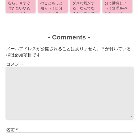
なら、今すぐ
のこともっと
ダメな気がす
分で勝負しよ
付き合いやめ
知ろう！自分
る！なんでな
う！無理をや
ましょう！
らしくいるた
のか、少し見
めちゃおう！
めに！
えるよ！
-
Comments
-
メールアドレスが公開されることはありません。
*
が付いている
欄は必須項目です
コメント
名前
*