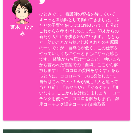
ひとみです。 看護師の資格を待っていて、
ずーっと看護師として働いてきました。 ふ
たりの子育てをほぼほぼ終わって、自分の
蒼木 ひと
これからを考えはじめました。50才からの
み
新たな人生にを歩き始めています。 もとも
と、幼いことから妹と比較されたのも原因
の一つですが、自尊心が低く、この仕事を
やっていくうちにやっとましになった感じ
です。 経験からお届けすること。 幼いころ
から言われた言葉での「自縛」ここから解
放します！ 「ココロの貧困をなくす」をも
っとうに、ココロをベースに発信します。
自分はこれでいい！今が満足！人と違って
当たり前！ 「もやもや」「ぐるぐる」「ま
いなす」 ここから抜け出しましょう！ コー
チングを使って、ココロを解放します。 銀
座コーチング認定コーチの資格取得