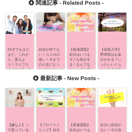
関連記事 -
Related Posts
-
50才でもまだ
自信が持てな
【発達課題】
【高校入学】
まだ、これか
い！ココロの
自分はいつも
野球部はお金
ら。変えよ
迷い！今まで
ダメな気がす
がかかる？い
う！ライフス
の人生にヒン
る！なんでな
ったいいくら
タイル！3つの
トがあった
のか、少し見
かかるの？教
作戦！
【発達課題】
えるよ！
えます！
最新記事 -
New Posts
-
【嫌な人】っ
【プロファイ
【発達課題】
自分に自信が
て思っている
リング】自分
自分はいつも
ない！今の自