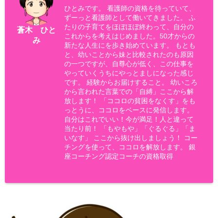
ひとみです。 看護師の資格を待っていて、
ずーっと看護師として働いてきました。 ふ
たりの子育てをほぼほぼ終わって、自分の
蒼木 ひと
これからを考えはじめました。50才からの
み
新たな人生にを歩き始めています。 もとも
と、幼いことから妹と比較されたのも原因
の一つですが、自尊心が低く、この仕事を
やっていくうちにやっとましになった感じ
です。 経験からお届けすること。 幼いころ
から言われた言葉での「自縛」ここから解
放します！ 「ココロの貧困をなくす」をも
っとうに、ココロをベースに発信します。
自分はこれでいい！今が満足！人と違って
当たり前！ 「もやもや」「ぐるぐる」「ま
いなす」 ここから抜け出しましょう！ コー
チングを使って、ココロを解放します。 銀
座コーチング認定コーチの資格取得