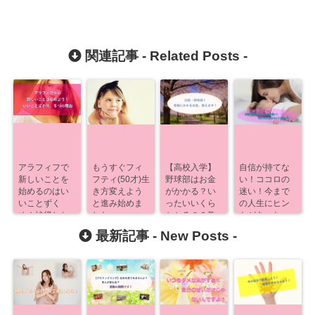
関連記事 -
Related Posts
-
アラフィフで
もうすぐフィ
【高校入学】
自信が持てな
新しいことを
フティ(50才)生
野球部はお金
い！ココロの
始めるのはい
き方変えよう
がかかる？い
迷い！今まで
いことずく
と進み始めま
ったいいくら
の人生にヒン
め！納得しち
した
かかるの？教
トがあった
ゃう５つの理
えます！
【発達課題】
最新記事 -
New Posts
-
由！