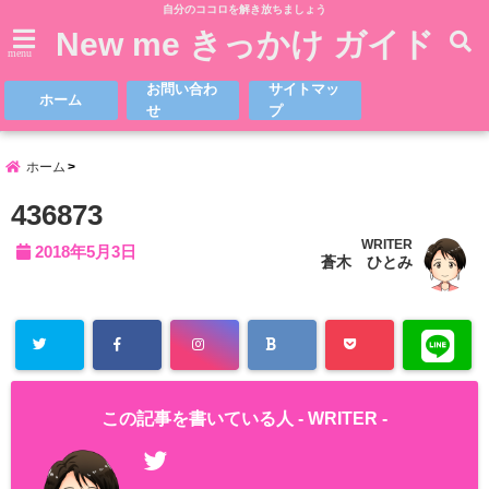
自分のココロを解き放ちましょう
New me きっかけ ガイド
menu
お問い合わ
サイトマッ
ホーム
せ
プ
ホーム
436873
WRITER
2018年5月3日
蒼木 ひとみ
この記事を書いている人 -
WRITER
-