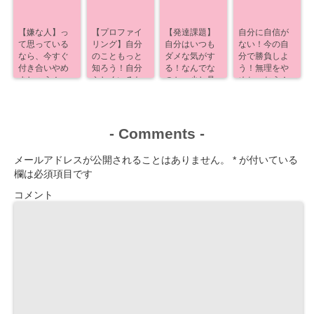
【嫌な人】っ
【プロファイ
【発達課題】
自分に自信が
て思っている
リング】自分
自分はいつも
ない！今の自
なら、今すぐ
のこともっと
ダメな気がす
分で勝負しよ
付き合いやめ
知ろう！自分
る！なんでな
う！無理をや
ましょう！
らしくいるた
のか、少し見
めちゃおう！
めに！
えるよ！
-
Comments
-
メールアドレスが公開されることはありません。
*
が付いている
欄は必須項目です
コメント