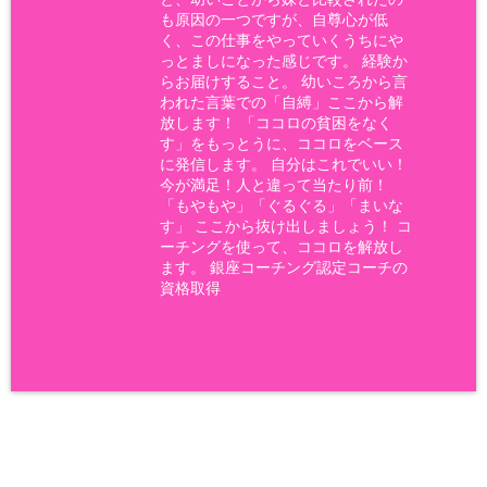
も原因の一つですが、自尊心が低
く、この仕事をやっていくうちにや
っとましになった感じです。 経験か
らお届けすること。 幼いころから言
われた言葉での「自縛」ここから解
放します！ 「ココロの貧困をなく
す」をもっとうに、ココロをベース
に発信します。 自分はこれでいい！
今が満足！人と違って当たり前！
「もやもや」「ぐるぐる」「まいな
す」 ここから抜け出しましょう！ コ
ーチングを使って、ココロを解放し
ます。 銀座コーチング認定コーチの
資格取得