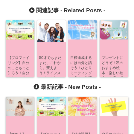
関連記事 -
Related Posts
-
【プロファイ
50才でもまだ
目標達成する
プレゼントに
リング】自分
まだ、これか
には自分と話
どうぞ！私の
のこともっと
ら。変えよ
そう！ひとり
おすすめ絵
知ろう！自分
う！ライフス
ミーティング
本！楽しい絵
らしくいるた
タイル！3つの
は考えの整理
本！５選、必
めに！
作戦！
術！
見です！
最新記事 -
New Posts
-