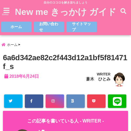
自分のココロを解き放ちましょう
New me きっかけ ガイド
menu
お問い合わ
サイトマッ
ホーム
せ
プ
ホーム
6a6d342ae82c2f443d12a1bf5f81471
f_s
WRITER
2018年6月24日
蒼木 ひとみ
この記事を書いている人 -
WRITER
-