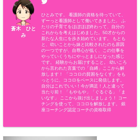
ひとみです。 看護師の資格を待っていて、
ずーっと看護師として働いてきました。 ふ
たりの子育てをほぼほぼ終わって、自分の
蒼木 ひと
これからを考えはじめました。50才からの
み
新たな人生にを歩き始めています。 もとも
と、幼いことから妹と比較されたのも原因
の一つですが、自尊心が低く、この仕事を
やっていくうちにやっとましになった感じ
です。 経験からお届けすること。 幼いころ
から言われた言葉での「自縛」ここから解
放します！ 「ココロの貧困をなくす」をも
っとうに、ココロをベースに発信します。
自分はこれでいい！今が満足！人と違って
当たり前！ 「もやもや」「ぐるぐる」「ま
いなす」 ここから抜け出しましょう！ コー
チングを使って、ココロを解放します。 銀
座コーチング認定コーチの資格取得