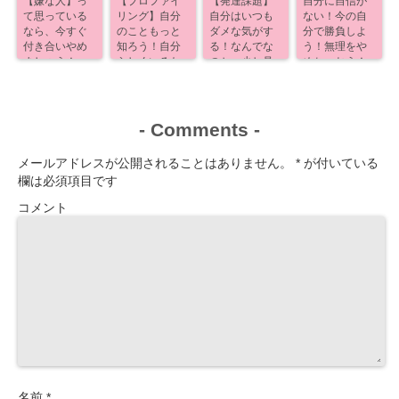
【嫌な人】っ
【プロファイ
【発達課題】
自分に自信が
て思っている
リング】自分
自分はいつも
ない！今の自
なら、今すぐ
のこともっと
ダメな気がす
分で勝負しよ
付き合いやめ
知ろう！自分
る！なんでな
う！無理をや
ましょう！
らしくいるた
のか、少し見
めちゃおう！
めに！
えるよ！
-
Comments
-
メールアドレスが公開されることはありません。
*
が付いている
欄は必須項目です
コメント
名前
*