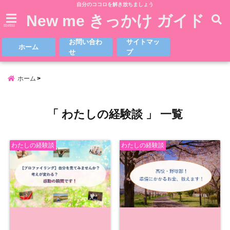
自分のココロを解き放ちましょう
New me きっかけ ガイド
menu
お問い合わ
サイトマッ
ホーム
せ
プ
ホーム
「 わたしの経験談 」 一覧
わたしの経験談
わたしの経験談