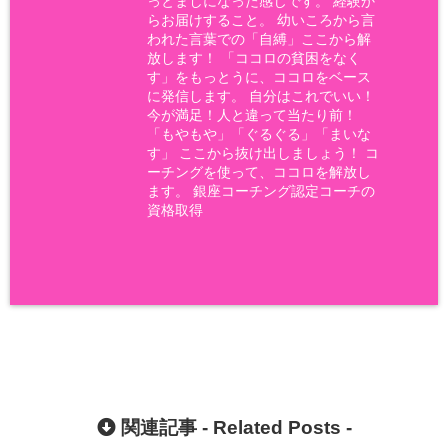
っとましになった感じです。 経験か
らお届けすること。 幼いころから言
われた言葉での「自縛」ここから解
放します！ 「ココロの貧困をなく
す」をもっとうに、ココロをベース
に発信します。 自分はこれでいい！
今が満足！人と違って当たり前！
「もやもや」「ぐるぐる」「まいな
す」 ここから抜け出しましょう！ コ
ーチングを使って、ココロを解放し
ます。 銀座コーチング認定コーチの
資格取得
関連記事 -
Related Posts
-