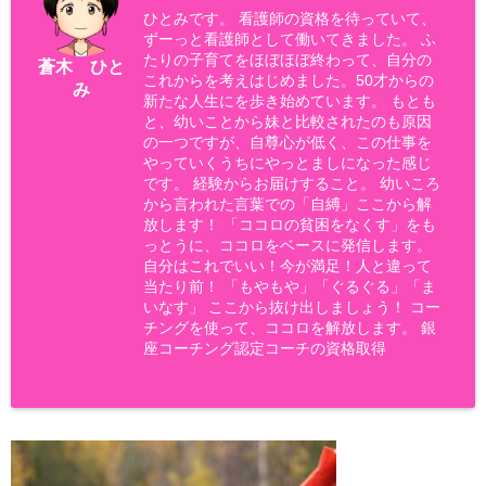
ひとみです。 看護師の資格を待っていて、
ずーっと看護師として働いてきました。 ふ
たりの子育てをほぼほぼ終わって、自分の
蒼木 ひと
これからを考えはじめました。50才からの
み
新たな人生にを歩き始めています。 もとも
と、幼いことから妹と比較されたのも原因
の一つですが、自尊心が低く、この仕事を
やっていくうちにやっとましになった感じ
です。 経験からお届けすること。 幼いころ
から言われた言葉での「自縛」ここから解
放します！ 「ココロの貧困をなくす」をも
っとうに、ココロをベースに発信します。
自分はこれでいい！今が満足！人と違って
当たり前！ 「もやもや」「ぐるぐる」「ま
いなす」 ここから抜け出しましょう！ コー
チングを使って、ココロを解放します。 銀
座コーチング認定コーチの資格取得