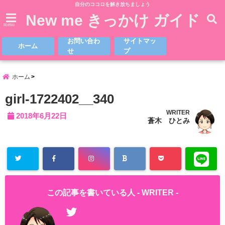
自分のココロを解き放ちましょう
New me きっかけ ガイド
menu
お問い合わ
サイトマッ
ホーム
せ
プ
ホーム
girl-1722402__340
WRITER
2018年6月22日
蒼木 ひとみ
この記事を書いている人 -
WRITER
-