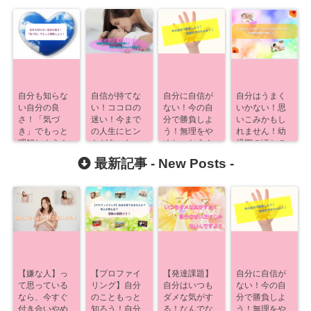
自分も知らな
自信が持てな
自分に自信が
自分はうまく
い自分の良
い！ココロの
ない！今の自
いかない！思
さ！「気づ
迷い！今まで
分で勝負しよ
いこみかもし
き」でもっと
の人生にヒン
う！無理をや
れません！幼
理解しよう！
トがあった
めちゃおう！
児期の頃との
【発達課題】
つながり【発
最新記事 -
New Posts
-
達課題】
【嫌な人】っ
【プロファイ
【発達課題】
自分に自信が
て思っている
リング】自分
自分はいつも
ない！今の自
なら、今すぐ
のこともっと
ダメな気がす
分で勝負しよ
付き合いやめ
知ろう！自分
る！なんでな
う！無理をや