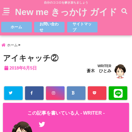
自分のココロを解き放ちましょう
New me きっかけ ガイド
menu
お問い合わ
サイトマッ
ホーム
せ
プ
ホーム
アイキャッチ②
WRITER
2018年6月5日
蒼木 ひとみ
この記事を書いている人 -
WRITER
-