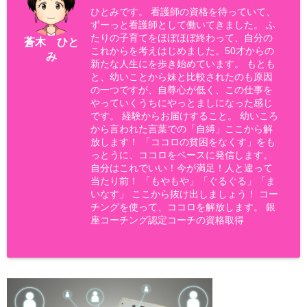
ひとみです。 看護師の資格を待っていて、
ずーっと看護師として働いてきました。 ふ
たりの子育てをほぼほぼ終わって、自分の
蒼木 ひと
これからを考えはじめました。50才からの
み
新たな人生にを歩き始めています。 もとも
と、幼いことから妹と比較されたのも原因
の一つですが、自尊心が低く、この仕事を
やっていくうちにやっとましになった感じ
です。 経験からお届けすること。 幼いころ
から言われた言葉での「自縛」ここから解
放します！ 「ココロの貧困をなくす」をも
っとうに、ココロをベースに発信します。
自分はこれでいい！今が満足！人と違って
当たり前！ 「もやもや」「ぐるぐる」「ま
いなす」 ここから抜け出しましょう！ コー
チングを使って、ココロを解放します。 銀
座コーチング認定コーチの資格取得