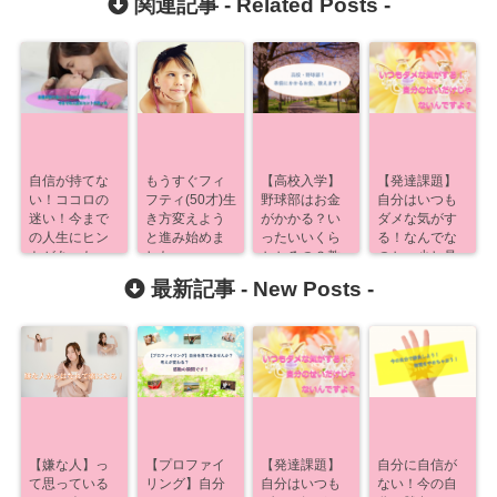
関連記事 -
Related Posts
-
自信が持てな
もうすぐフィ
【高校入学】
【発達課題】
い！ココロの
フティ(50才)生
野球部はお金
自分はいつも
迷い！今まで
き方変えよう
がかかる？い
ダメな気がす
の人生にヒン
と進み始めま
ったいいくら
る！なんでな
トがあった
した
かかるの？教
のか、少し見
【発達課題】
えます！
えるよ！
最新記事 -
New Posts
-
【嫌な人】っ
【プロファイ
【発達課題】
自分に自信が
て思っている
リング】自分
自分はいつも
ない！今の自