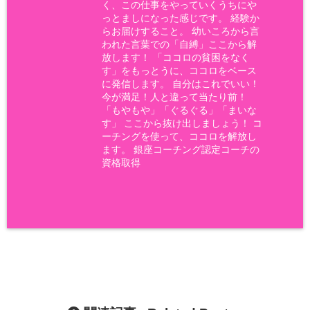
く、この仕事をやっていくうちにや
っとましになった感じです。 経験か
らお届けすること。 幼いころから言
われた言葉での「自縛」ここから解
放します！ 「ココロの貧困をなく
す」をもっとうに、ココロをベース
に発信します。 自分はこれでいい！
今が満足！人と違って当たり前！
「もやもや」「ぐるぐる」「まいな
す」 ここから抜け出しましょう！ コ
ーチングを使って、ココロを解放し
ます。 銀座コーチング認定コーチの
資格取得