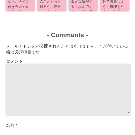
なら、今すぐ
のこともっと
ダメな気がす
分で勝負しよ
付き合いやめ
知ろう！自分
る！なんでな
う！無理をや
ましょう！
らしくいるた
のか、少し見
めちゃおう！
めに！
えるよ！
-
Comments
-
メールアドレスが公開されることはありません。
*
が付いている
欄は必須項目です
コメント
名前
*