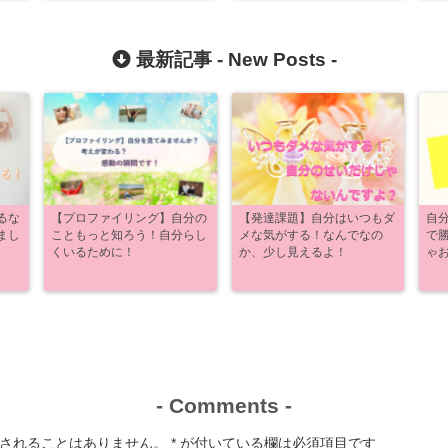
最新記事 -
New Posts
-
るな
【プロファイリング】自分の
【発達課題】自分はいつもダ
自
まし
こともっと知ろう！自分らし
メな気がする！なんでなの
で
くいるために！
か、少し見えるよ！
ゃ
-
Comments
-
されることはありません。
*
が付いている欄は必須項目です