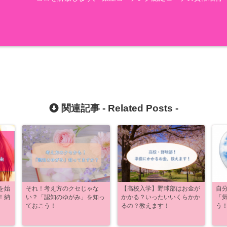
関連記事 -
Related Posts
-
を始
それ！考え方のクセじゃな
【高校入学】野球部はお金が
自
！納
い？「認知のゆがみ」を知っ
かかる？いったいいくらかか
「
ておこう！
るの？教えます！
う