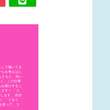
として働いてき
からを考えはじ
もともと、幼い
低く、この仕事
らお届けするこ
ます！ 「コ
します。 自分
や」「ぐるぐ
を使って、コ