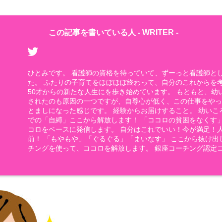
この記事を書いている人 -
WRITER
-
ひとみです。 看護師の資格を待っていて、ずーっと看護師と
た。 ふたりの子育てをほぼほぼ終わって、自分のこれからを
50才からの新たな人生にを歩き始めています。 もともと、幼
されたのも原因の一つですが、自尊心が低く、この仕事をや
とましになった感じです。 経験からお届けすること。 幼いこ
での「自縛」ここから解放します！ 「ココロの貧困をなくす
コロをベースに発信します。 自分はこれでいい！今が満足！
前！ 「もやもや」「ぐるぐる」「まいなす」 ここから抜け出
チングを使って、ココロを解放します。 銀座コーチング認定