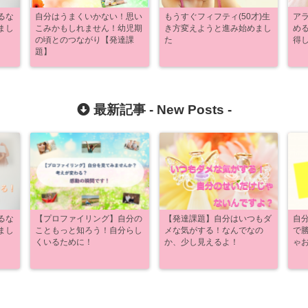
るな
自分はうまくいかない！思い
もうすぐフィフティ(50才)生
ア
まし
こみかもしれません！幼児期
き方変えようと進み始めまし
め
の頃とのつながり【発達課
た
得
題】
最新記事 -
New Posts
-
るな
【プロファイリング】自分の
【発達課題】自分はいつもダ
自
まし
こともっと知ろう！自分らし
メな気がする！なんでなの
で
くいるために！
か、少し見えるよ！
ゃ