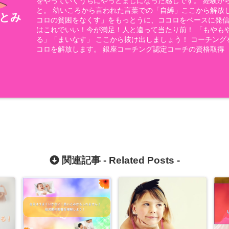
をやっていくうちにやっとましになった感じです。 経験か
と。 幼いころから言われた言葉での「自縛」ここから解放し
とみ
コロの貧困をなくす」をもっとうに、ココロをベースに発信
はこれでいい！今が満足！人と違って当たり前！ 「もやも
る」「まいなす」 ここから抜け出しましょう！ コーチング
コロを解放します。 銀座コーチング認定コーチの資格取得
関連記事 -
Related Posts
-