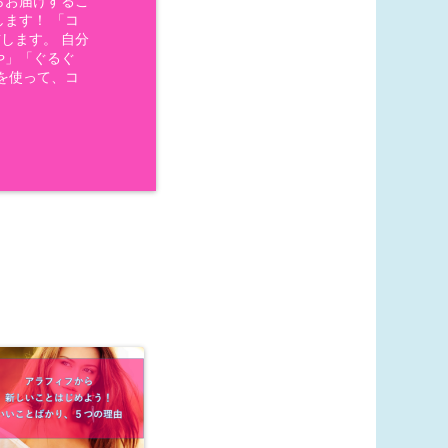
らお届けするこ
ます！ 「コ
します。 自分
や」「ぐるぐ
を使って、コ