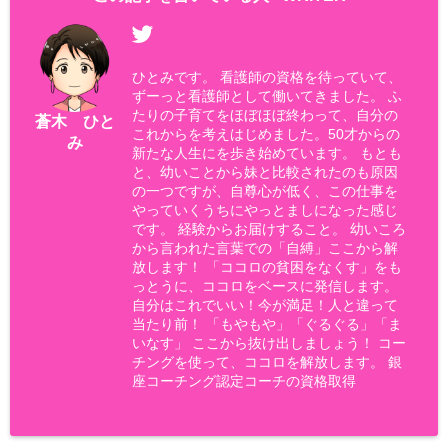
ひとみです。 看護師の資格を待っていて、
ずーっと看護師として働いてきました。 ふ
たりの子育てをほぼほぼ終わって、自分の
蒼木 ひと
これからを考えはじめました。50才からの
み
新たな人生にを歩き始めています。 もとも
と、幼いことから妹と比較されたのも原因
の一つですが、自尊心が低く、この仕事を
やっていくうちにやっとましになった感じ
です。 経験からお届けすること。 幼いころ
から言われた言葉での「自縛」ここから解
放します！ 「ココロの貧困をなくす」をも
っとうに、ココロをベースに発信します。
自分はこれでいい！今が満足！人と違って
当たり前！ 「もやもや」「ぐるぐる」「ま
いなす」 ここから抜け出しましょう！ コー
チングを使って、ココロを解放します。 銀
座コーチング認定コーチの資格取得