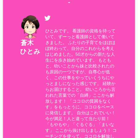
-
ひとみです。 看護師の資格を待って
いて、ずーっと看護師として働いて
蒼木
きました。 ふたりの子育てをほぼほ
ぼ終わって、自分のこれからを考え
ひとみ
はじめました。50才からの新たな人
生にを歩き始めています。 もとも
と、幼いことから妹と比較されたの
も原因の一つですが、自尊心が低
く、この仕事をやっていくうちにや
っとましになった感じです。 経験か
らお届けすること。 幼いころから言
われた言葉での「自縛」ここから解
放します！ 「ココロの貧困をなく
す」をもっとうに、ココロをベース
に発信します。 自分はこれでいい！
今が満足！人と違って当たり前！
「もやもや」「ぐるぐる」「まいな
す」 ここから抜け出しましょう！ コ
ーチングを使って、ココロを解放し