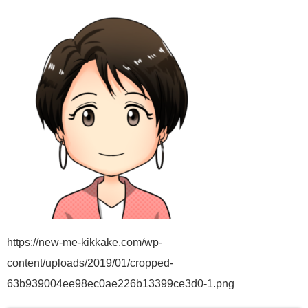
https://new-me-kikkake.com/wp-
content/uploads/2019/01/cropped-
63b939004ee98ec0ae226b13399ce3d0-1.png