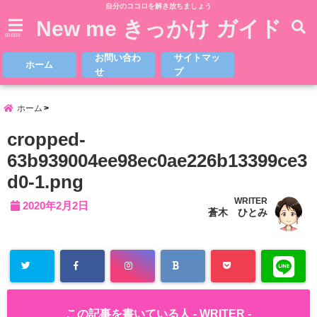
自分のココロを解き放ちましょう
New me きっかけ ガイド
menu
お問い合わ
サイトマッ
ホーム
せ
プ
ホーム
cropped-
63b939004ee98ec0ae226b13399ce3
d0-1.png
WRITER
2020年2月2日
蒼木 ひとみ
この記事を書いている人 -
WRITER
-