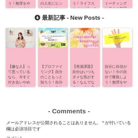
う！無理をや
の人生にヒン
う！ライフス
ミーティング
めちゃおう！
トがあった
タイル！3つの
は考えの整理
【発達課題】
作戦！
術！
最新記事 -
New Posts
-
【嫌な人】っ
【プロファイ
【発達課題】
自分に自信が
て思っている
リング】自分
自分はいつも
ない！今の自
なら、今すぐ
のこともっと
ダメな気がす
分で勝負しよ
付き合いやめ
知ろう！自分
る！なんでな
う！無理をや
ましょう！
らしくいるた
のか、少し見
めちゃおう！
めに！
えるよ！
-
Comments
-
メールアドレスが公開されることはありません。
*
が付いている
欄は必須項目です