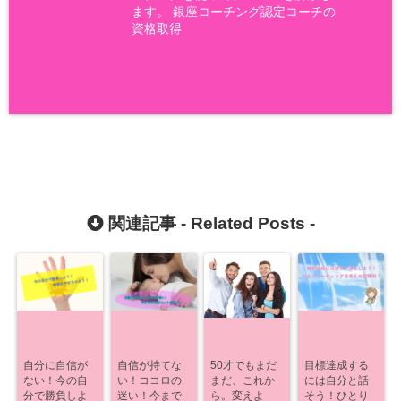
ます。 銀座コーチング認定コーチの
資格取得
関連記事 -
Related Posts
-
自分に自信が
自信が持てな
50才でもまだ
目標達成する
ない！今の自
い！ココロの
まだ、これか
には自分と話
分で勝負しよ
迷い！今まで
ら。変えよ
そう！ひとり